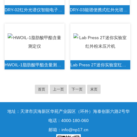
DRY-02红外光谱仪智能电子除湿防潮箱
DRY-03能谱便携式红外光谱仪智能电子除湿防潮箱
HWOIL-1脂肪酸甲酯含量测定仪
Lab Press 2T迷你实验室红外粉末压片机
首页
上一页
下一页
末页
地址：天津市滨海新区华苑产业园区（环外）海泰创新六路2号华
鼎新区一号3号楼1门10层
电话：4000-180-060
邮箱：info@np17.cn