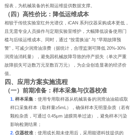
报表，为机械装备的长期运维提供数据支撑。
（四）高性价比：降低运维成本
iCAN
相较于传统实验室红外光谱仪，
系列仪器采购成本更低，
且无需专业人员操作与定期实验室维护，大幅降低设备使用门
“
"
“
槛与后续运维成本。同时，通过
按需换油
与
早期故障预
"
20%-30%
警
，可减少润滑油浪费（据统计，合理监测可降低
润滑油消耗量），避免因机械故障导致的停产损失（单次严重
故障损失可达数万元至数百万元），为企业创造显著的经济价
值。
四、应用方案实施流程
（一）前期准备：样本采集与仪器校准
1.
样本采集
：使用专用取样器从机械装备的润滑油油箱或取
≥5mL
样口采集样本（取样量
），确保样本无明显杂质（若有
0.45μm
颗粒杂质，可通过
滤膜简单过滤），避免样本污染
影响检测结果；
2.
仪器校准
：使用或长期未使用后，采用能谱科技提供的