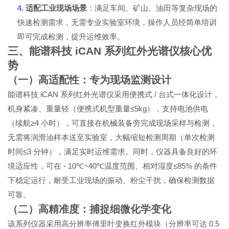
4.
适配工业现场场景
：满足车间、矿山、油田等复杂现场的
快速检测需求，无需专业实验室环境，操作人员经简单培训
即可完成检测，提升运维效率。
三、能谱科技
iCAN
系列红外光谱仪核心优
势
（一）高适配性：专为现场监测设计
iCAN
/
能谱科技
系列红外光谱仪采用便携式
台式一体化设计，
≤5kg
机身紧凑、重量轻（便携式机型重量
），支持电池供电
≥4
（续航
小时），可直接在机械装备旁完成现场采样与检测，
无需将润滑油样本送至实验室，大幅缩短检测周期（单次检测
≤3
时间
分钟），满足实时运维需求。同时，仪器具备良好的环
- 10℃~40℃
≤85%
境适应性，可在
温度范围、相对湿度
的条件
下稳定运行，耐受工业现场的振动、粉尘干扰，确保检测数据
可靠。
（二）高精准度：捕捉细微化学变化
0.5
该系列仪器采用高分辨率傅里叶变换红外模块（分辨率可达