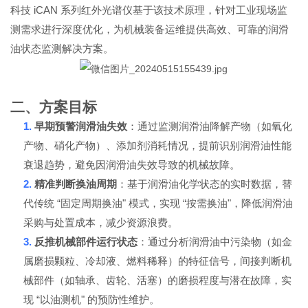
iCAN
科技
系列红外光谱仪基于该技术原理，针对工业现场监
测需求进行深度优化，为机械装备运维提供高效、可靠的润滑
油状态监测解决方案。
二、方案目标
1.
早期预警润滑油失效
：通过监测润滑油降解产物（如氧化
产物、硝化产物）、添加剂消耗情况，提前识别润滑油性能
衰退趋势，避免因润滑油失效导致的机械故障。
2.
精准判断换油周期
：基于润滑油化学状态的实时数据，替
“
"
“
"
代传统
固定周期换油
模式，实现
按需换油
，降低润滑油
采购与处置成本，减少资源浪费。
3.
反推机械部件运行状态
：通过分析润滑油中污染物（如金
属磨损颗粒、冷却液、燃料稀释）的特征信号，间接判断机
械部件（如轴承、齿轮、活塞）的磨损程度与潜在故障，实
“
"
现
以油测机
的预防性维护。