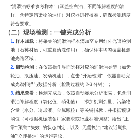
“
"
润滑油标准参考样本
（涵盖空白油、不同降解程度的油
样、含特定污染物的油样）对仪器进行校准，确保检测精度
符合要求。
（二）现场检测：一键完成分析
1.
样本加载
：将采集的润滑油样本滴加至专用红外光谱检测
池（石英材质，可重复清洗使用），确保样本均匀覆盖检测
池光路区域；
2.
启动检测
：在仪器操作界面选择对应的润滑油类型（如齿
“
"
轮油、液压油、发动机油），点击
开始检测
，仪器自动完
2-3
成光谱扫描与数据分析（检测过程约
分钟）；
3.
结果查看
：检测完成后，仪器自动显示分析报告，包含润
滑油降解程度（氧化值、硝化值）、添加剂剩余量、污染物
含量（水分、冷却液、金属颗粒）等关键指标，并根据预设
“
阈值（可根据机械装备厂家要求或行业标准调整）给出
正
"“
"“
"
“
"“
常
预警
失效
的状态判定，以及
无需换油
建议近期换
"“
"
油
立即换油
的运维建议。