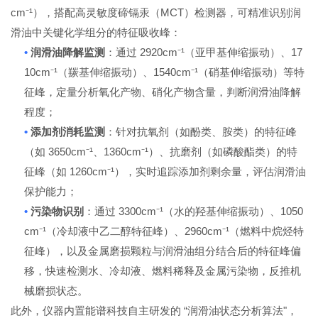
cm⁻¹
MCT
），搭配高灵敏度碲镉汞（
）检测器，可精准识别润
滑油中关键化学组分的特征吸收峰：
•
2920cm⁻¹
17
润滑油降解监测
：通过
（亚甲基伸缩振动）、
10cm⁻¹
1540cm⁻¹
（羰基伸缩振动）、
（硝基伸缩振动）等特
征峰，定量分析氧化产物、硝化产物含量，判断润滑油降解
程度；
•
添加剂消耗监测
：针对抗氧剂（如酚类、胺类）的特征峰
3650cm⁻¹
1360cm⁻¹
（如
、
）、抗磨剂（如磷酸酯类）的特
1260cm⁻¹
征峰（如
），实时追踪添加剂剩余量，评估润滑油
保护能力；
•
3300cm⁻¹
1050
污染物识别
：通过
（水的羟基伸缩振动）、
cm⁻¹
2960cm⁻¹
（冷却液中乙二醇特征峰）、
（燃料中烷烃特
征峰），以及金属磨损颗粒与润滑油组分结合后的特征峰偏
移，快速检测水、冷却液、燃料稀释及金属污染物，反推机
械磨损状态。
“
"
此外，仪器内置能谱科技自主研发的
润滑油状态分析算法
，