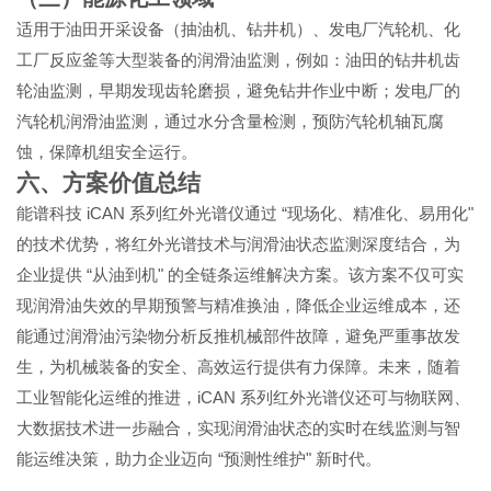
适用于油田开采设备（抽油机、钻井机）、发电厂汽轮机、化
工厂反应釜等大型装备的润滑油监测，例如：油田的钻井机齿
轮油监测，早期发现齿轮磨损，避免钻井作业中断；发电厂的
汽轮机润滑油监测，通过水分含量检测，预防汽轮机轴瓦腐
蚀，保障机组安全运行。
六、方案价值总结
iCAN
“
"
能谱科技
系列红外光谱仪通过
现场化、精准化、易用化
的技术优势，将红外光谱技术与润滑油状态监测深度结合，为
“
"
企业提供
从油到机
的全链条运维解决方案。该方案不仅可实
现润滑油失效的早期预警与精准换油，降低企业运维成本，还
能通过润滑油污染物分析反推机械部件故障，避免严重事故发
生，为机械装备的安全、高效运行提供有力保障。未来，随着
iCAN
工业智能化运维的推进，
系列红外光谱仪还可与物联网、
大数据技术进一步融合，实现润滑油状态的实时在线监测与智
“
"
能运维决策，助力企业迈向
预测性维护
新时代。