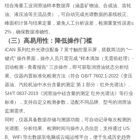
结合海量工业润滑油样本数据库（涵盖矿物油、合成油、齿轮
油、液压油等主流品类），可自动完成光谱数据的基线校正、
≤
峰面积计算与结果定量，避免人工分析误差，检测重复性误差
2%
，确保数据准确性。
（三）高易用性：降低操作门槛
iCAN
7
“
系列红外光谱仪配备
英寸触控显示屏，搭载简洁的
一
"
“
-
键式
操作界面，操作人员只需完成
样本滴加（无需前处理）
-
"
启动检测
查看报告
三步操作，即可获取润滑油状态分析结
GB/T 7602.1-2022
果。仪器内置标准化检测方法（符合
《变压
1
器油、汽轮机油中水分含量的测定 第
部分：红外光谱法》、
SH/T 0837-2019
《润滑油中硅含量的测定 红外光谱法》等行业
标准），支持自定义检测参数，适配不同品牌、型号的润滑油
监测需求。
同时，仪器具备数据存储与溯源功能，可自动记录每次检测的
US
光谱图、分析结果、检测时间与操作人员信息，支持通过
B
WiFi
、
导出数据至电脑或云端运维平台，便于生成历史趋势