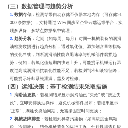
（三）数据管理与趋势分析
1.
≥1
数据存储
：检测结果自动存储至仪器本地内存（可存储
000
WiFi
条数据），支持通过
同步至企业云端运维平台，实
现多设备、多站点数据集中管理；
2.
趋势分析
：定期（如每周、每月）对同一机械装备的润滑
油检测数据进行趋势分析，通过氧化值、添加剂含量等指标
的变化曲线，判断润滑油性能衰退速率与机械部件磨损趋
势，例如：若氧化值短期内快速上升，可能提示机械运行温
度过高或润滑油抗氧化性能不足；若检测到冷却液特征峰，
可能提示冷却系统泄漏，需及时检修。
（四）运维决策：基于检测结果采取措施
1.
“
"
“
润滑油更换
：若检测结果显示润滑油已
失效
或
接近失
"
效
，立即安排换油操作，避免机械部件损坏；若结果显示
“
"
正常
，则延长换油周期，无需按固定时间更换；
2.
机械故障排查
：若检测到异常污染物（如高浓度金属颗
粒、冷却液），结合机械装备的运行工况，针对性排查对应