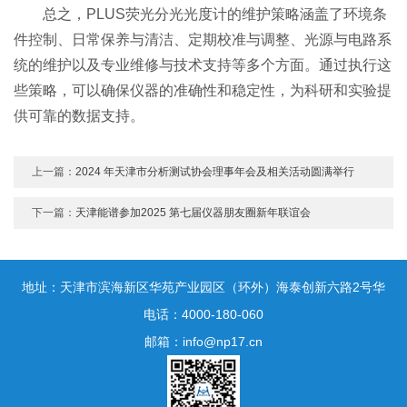
总之，PLUS荧光分光光度计的维护策略涵盖了环境条
件控制、日常保养与清洁、定期校准与调整、光源与电路系
统的维护以及专业维修与技术支持等多个方面。通过执行这
些策略，可以确保仪器的准确性和稳定性，为科研和实验提
供可靠的数据支持。
上一篇：
2024 年天津市分析测试协会理事年会及相关活动圆满举行
下一篇：
天津能谱参加2025 第七届仪器朋友圈新年联谊会
地址：天津市滨海新区华苑产业园区（环外）海泰创新六路2号华
鼎新区一号3号楼1门10层
电话：4000-180-060
邮箱：info@np17.cn