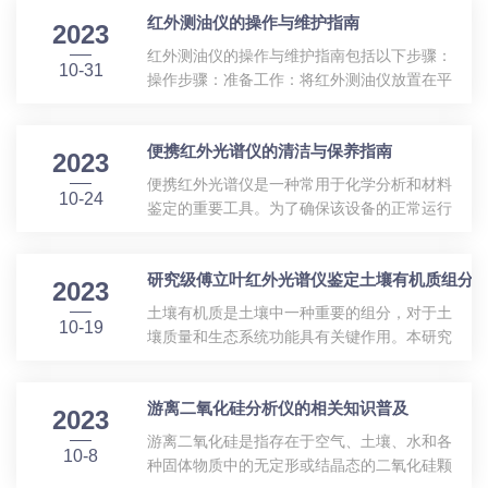
或透过情况进行测量，可以得到样品的红外光
红外测油仪的操作与维护指南
户对于产品质量和价格的要求。因此，针对这
2023
谱。通过对红外光谱的分析，可以获得样品的
些问题，红外光谱仪厂家需要注重对整个价值
红外测油仪的操作与维护指南包括以下步骤：
分子结构和化学键信息。二、红外光谱仪在材
10-31
链进行全面管理。1、了解和把握市场需求首
操作步骤：准备工作：将红外测油仪放置在平
料...
先，在进行任何生产活动之前，红外光谱仪厂
稳的地方，并连接好电源线。打开红外测油仪
家需要深入了解客户需求，包括技术指标、应
的电源开关，并等待其进行自检。选择合适的
用场景以及价格预期等。只有明确了市场需
便携红外光谱仪的清洁与保养指南
检测油品：红外测油仪可以用于检测各种类型
2023
求，才能更好地进行产品研发和生产过程的优
的油品，但需要根据不同的油品类型来选择相
便携红外光谱仪是一种常用于化学分析和材料
化。2、研发与创新为了满足市场需求，红外
10-24
应的检测模式。将待测油品倒入红外测油仪的
鉴定的重要工具。为了确保该设备的正常运行
光...
样品池中，并注意不要溢出。根据红外测油仪
和准确性，对其进行定期的清洁和保养至关重
的使用说明，选择相应的测量模式，并按下开
要。本文将介绍如何对便携红外光谱仪进行清
始测量的按钮。等待红外测油仪进行测量，一
研究级傅立叶红外光谱仪鉴定土壤有机质组分
理及保养工作，以延长其使用寿命并提高性能
2023
般情况下测量时间不会太长。当红外测油仪完
稳定性。一、清理步骤：1、断电并关闭设备
土壤有机质是土壤中一种重要的组分，对于土
成测量后，读取其显示屏上的测量结果，并
10-19
在开始任何清理操作之前，务必先断开电源并
壤质量和生态系统功能具有关键作用。本研究
根...
关闭便携红外光谱仪。这样可以避免发生意外
旨在利用研究级傅立叶红外光谱仪来鉴定土壤
或损坏设备。2、表面及镜头的清洁使用干净
有机质的组分，并研究其在不同土壤类型和处
柔软的棉布或特制的防静电布轻轻擦拭仪器表
游离二氧化硅分析仪的相关知识普及
理方法下的变化特征。通过分析土壤样品的傅
2023
面，包括显示屏、按键等部位。注意不要使用
立叶红外光谱，我们可以更加深入地了解土壤
游离二氧化硅是指存在于空气、土壤、水和各
含有溶剂或刺激性成分的液体来直接喷洒或
10-8
有机质的化学成分及其动态变化规律，为土壤
种固体物质中的无定形或结晶态的二氧化硅颗
敷...
质量评估和土壤管理提供科学依据。本研究采