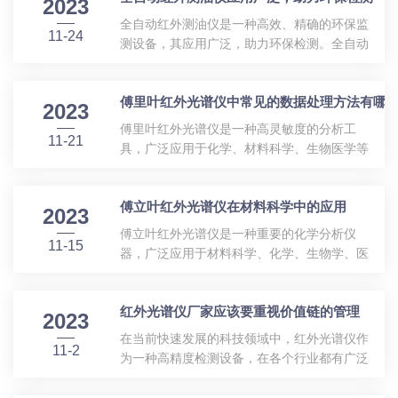
2023
全自动红外测油仪是一种高效、精确的环保监
11-24
测设备，其应用广泛，助力环保检测。全自动
红外测油仪采用先进的红外光谱技术，通过测
量水样中有机污染物的吸光度，从而计算出有
傅里叶红外光谱仪中常见的数据处理方法有哪
机污染物的浓度。该仪器具有操作简便、测量
2023
准确、重复性好、稳定性高等优点，能够快
傅里叶红外光谱仪是一种高灵敏度的分析工
11-21
速、准确地测量水样中的石油类、动植物油类
具，广泛应用于化学、材料科学、生物医学等
等有机污染物的含量。全自动红外测油仪的应
领域。在使用傅里叶红外光谱仪进行分析时，
用范围广泛，适用于各类水体、废水、土壤等
常常需要对所得数据进行处理和分析，以获得
环境样品的监测。在环保监测领域，全自动红
傅立叶红外光谱仪在材料科学中的应用
有意义的结果。1、傅里叶变换傅里叶变换是
2023
外测油仪能够为水体污染监测、海洋环境监
一种将时域信号转换为频域信号的数学方法，
傅立叶红外光谱仪是一种重要的化学分析仪
测、水质改善等提供可靠的支持。同时，该仪
11-15
可以将红外光谱仪中采集到的时间域信号转换
器，广泛应用于材料科学、化学、生物学、医
器也...
为频域信号。这样可以更清晰地观察样品吸收
药等领域。在材料科学中，红外光谱仪主要用
峰的位置和强度，为后续的定量分析提供依
于研究材料的分子结构和化学键信息，对于材
据。2、噪声滤波在红外光谱仪测量中，由于
红外光谱仪厂家应该要重视价值链的管理
料的表征、鉴别以及反应机理的研究具有重要
2023
仪器本身的噪声等因素，采集到的数据往往会
意义。一、红外光谱仪的工作原理傅立叶红外
在当前快速发展的科技领域中，红外光谱仪作
包含噪声。为了减小这些噪声对分析结果的影
11-2
光谱仪主要利用红外光照射样品，测量样品对
为一种高精度检测设备，在各个行业都有广泛
响，...
不同波长红外光的吸收或透过情况。通过将红
应用。然而，随着市场需求不断增长和技术创
外光分成不同的波长，并对每个波长下的吸收
新层出不穷，传统的生产方式已经无法满足客