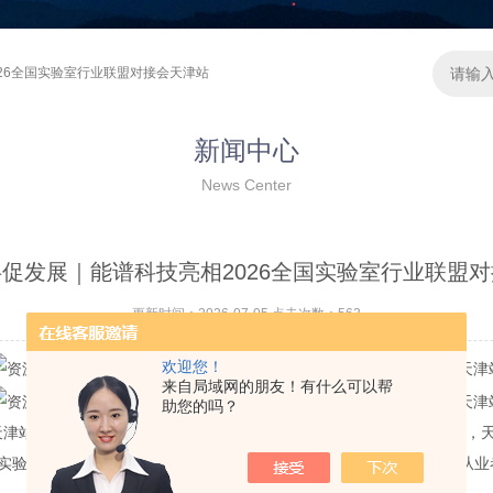
026全国实验室行业联盟对接会天津站
新闻中心
News Center
促发展｜能谱科技亮相2026全国实验室行业联盟
更新时间：2026-07-05 点击次数：563
欢迎您！
来自局域网的朋友！有什么可以帮
助您的吗？
联盟对接会・天津站于天开高教科创园核心区顺利举办。本次活动由搜科供应链主
实验室、仪器经销商及设备供应商搭建供需交流平台，各地仪器行业从业