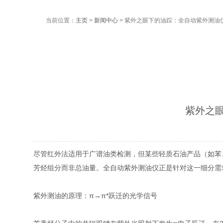
当前位置：
主页
>
新闻中心
> 紫外之眼下的油踪：全自动紫外测油
紫外之
尽管红外法适用于广谱油类检测，但某些轻质石油产品（如苯
芳烃组分而非总油量。全自动紫外测油仪正是针对这一细分需
紫外测油的原理：π→π*跃迁的光学信号