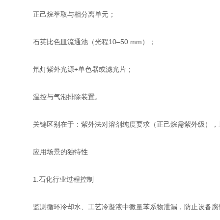
正己烷萃取与相分离单元；
石英比色皿流通池（光程10–50 mm）；
氘灯紫外光源+单色器或滤光片；
温控与气泡排除装置。
关键区别在于：紫外法对溶剂纯度要求（正己烷需紫外级），
应用场景的独特性
1.石化行业过程控制
监测循环冷却水、工艺冷凝液中微量苯系物泄漏，防止设备腐