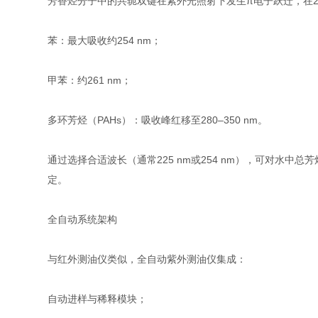
芳香烃分子中的共轭双键在紫外光照射下发生π电子跃迁，在22
苯：最大吸收约254 nm；
甲苯：约261 nm；
多环芳烃（PAHs）：吸收峰红移至280–350 nm。
通过选择合适波长（通常225 nm或254 nm），可对水中总
定。
全自动系统架构
与红外测油仪类似，全自动紫外测油仪集成：
自动进样与稀释模块；