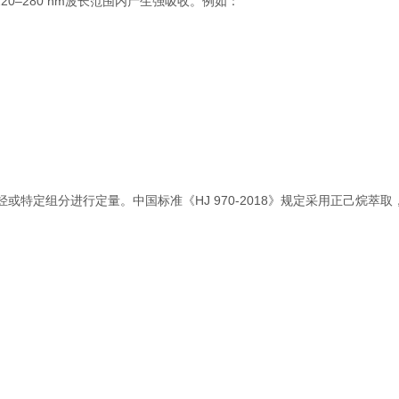
0–280 nm波长范围内产生强吸收。例如：
芳烃或特定组分进行定量。中国标准《HJ 970-2018》规定采用正己烷萃