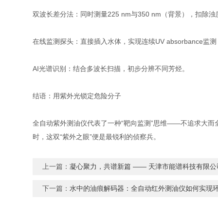
双波长差分法：同时测量225 nm与350 nm（背景），扣除
在线监测探头：直接插入水体，实现连续UV absorbance监测
AI光谱识别：结合多波长扫描，初步分辨不同芳烃。
结语：用紫外光锁定危险分子
全自动紫外测油仪代表了一种“靶向监测”思维——不追求大
时，这双“紫外之眼”便是最锐利的侦察兵。
上一篇：
凝心聚力，共谱新篇 —— 天津市能谱科技有限公司
下一篇：
水中的油痕解码器：全自动红外测油仪如何实现