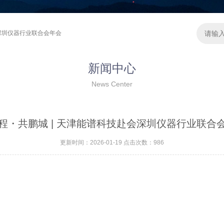
会深圳仪器行业联合会年会
新闻中心
News Center
程・共鹏城 | 天津能谱科技赴会深圳仪器行业联合
更新时间：2026-01-19 点击次数：986