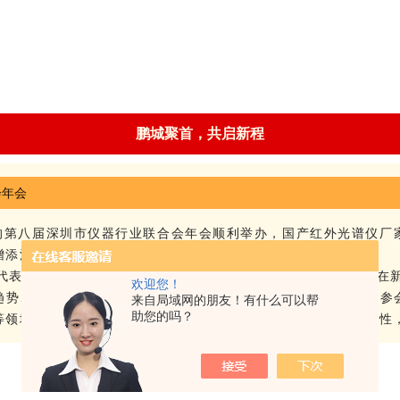
鹏城聚首，共启新程
为主题的第八届深圳市仪器行业联合会年会顺利举办，国产红外光谱
增添活力。
代表，现场暖意融融。“新启程・共鹏城" 的主题既呼应了行业在
欢迎您！
趋势、资源联动等话题深入交流，为行业高质量发展凝聚共识。参
来自局域网的朋友！有什么可以帮
助您的吗？
等领域的技术积累与产品优势，交流了区域市场需求及合作可能性