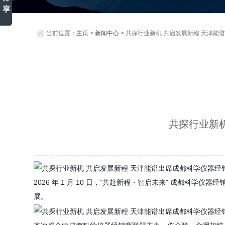
当前位置：
主页
>
新闻中心
> 共探行业新机 共启发展新程 天津
共探行业新
2026 年 1 月 10 日，“共赴新程・智启未来" 成
展。