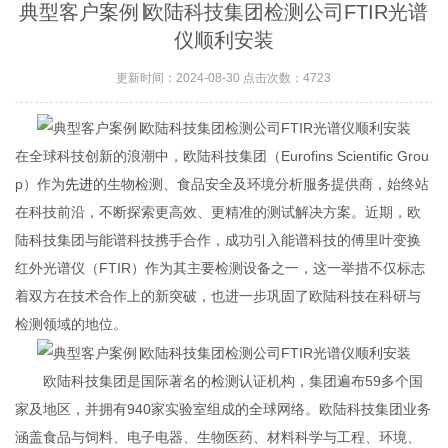
典型客户案例∣欧陆科技集团检测公司FTIR光谱
仪顺利安装
更新时间：2024-08-30 点击次数：4723
在全球科技创新的浪潮中，欧陆科技集团（Eurofins Scientific Grou
p）作为
先进
的生物检测、食品安全及环境分析服务提供商，始终站
在科技前沿，不断探索更高效、更精准的测试解决方案。近期，欧
陆科技集团与能谱科技携手合作，成功引入能谱科技的傅里叶变换
红外光谱仪（FTIR）作为其主要检测设备之一，这一举措不仅标志
着双方在技术合作上的新突破，也进一步巩固了欧陆科技在科研与
检测领域的地位。
欧陆科技集团是国际著名的检测认证机构，集团遍布59多个国
家及地区，并拥有940家实验室组成的全球网络。欧陆科技集团业务
涵盖食品与饲料、电子电器、生物医药、材料科学与工程、环境、