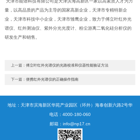
天津市能谱科技有限公司是天津滨海高新区一家以高素质人才为力
量，以高品质的产品为主导的国家高新企业，天津市专精特新企
业，天津市科技中小企业，天津市雏鹰企业，致力于傅立叶红外光
谱仪、红外测油仪、紫外分光光度计、粉尘游离二氧化硅分析仪的
研发生产和销售。
上一篇：
傅立叶红外光谱仪的光路校准和仪器性能验证方法
下一篇：
便携红外光谱仪的正确操作指南
地址：天津市滨海新区华苑产业园区（环外）海泰创新六路2号华
鼎新区一号3号楼1门10层
电话：4000-180-060
邮箱：info@np17.cn