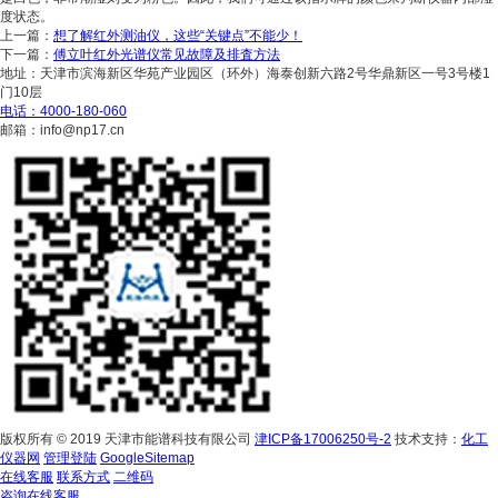
度状态。
上一篇：
想了解红外测油仪，这些“关键点”不能少！
下一篇：
傅立叶红外光谱仪常见故障及排査方法
地址：天津市滨海新区华苑产业园区（环外）海泰创新六路2号华鼎新区一号3号楼1
门10层
电话：4000-180-060
邮箱：info@np17.cn
版权所有 © 2019 天津市能谱科技有限公司
津ICP备17006250号-2
技术支持：
化工
仪器网
管理登陆
GoogleSitemap
在线客服
联系方式
二维码
咨询在线客服