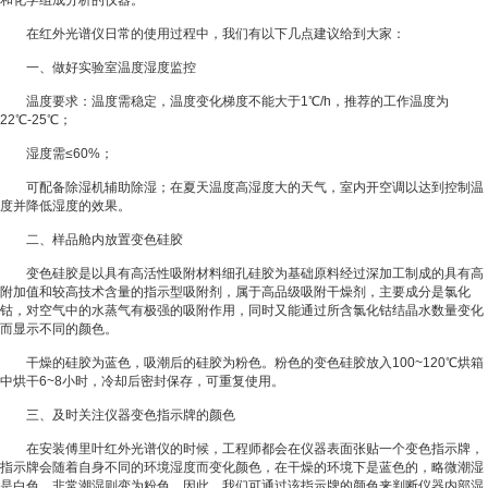
和化学组成分析的仪器。
在红外光谱仪日常的使用过程中，我们有以下几点建议给到大家：
一、做好实验室温度湿度监控
温度要求：温度需稳定，温度变化梯度不能大于1℃/h，推荐的工作温度为
22℃-25℃；
湿度需≤60%；
可配备除湿机辅助除湿；在夏天温度高湿度大的天气，室内开空调以达到控制温
度并降低湿度的效果。
二、样品舱内放置变色硅胶
变色硅胶是以具有高活性吸附材料细孔硅胶为基础原料经过深加工制成的具有高
附加值和较高技术含量的指示型吸附剂，属于高品级吸附干燥剂，主要成分是氯化
钴，对空气中的水蒸气有极强的吸附作用，同时又能通过所含氯化钴结晶水数量变化
而显示不同的颜色。
干燥的硅胶为蓝色，吸潮后的硅胶为粉色。粉色的变色硅胶放入100~120℃烘箱
中烘干6~8小时，冷却后密封保存，可重复使用。
三、及时关注仪器变色指示牌的颜色
在安装傅里叶红外光谱仪的时候，工程师都会在仪器表面张贴一个变色指示牌，
指示牌会随着自身不同的环境湿度而变化颜色，在干燥的环境下是蓝色的，略微潮湿
是白色，非常潮湿则变为粉色。因此，我们可通过该指示牌的颜色来判断仪器内部湿