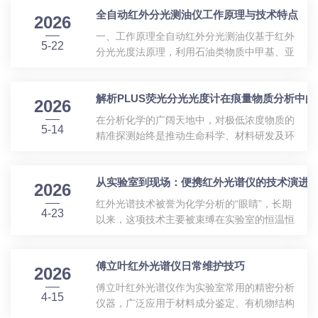
干2h，去除水分，消除3400cm⁻¹水干扰峰；配
全自动红外分光测油仪工作原理与技术特点
能强制检测指标，同时规范了送检样品规格与
2026
比研磨：样品1～2mg+干燥KBr100～200mg...
无损检测要求，让众多玻璃生产企业、第三方
一、工作原理全自动红外分光测油仪基于红外
5-22
检测机构陷入合规难题：老设备不适用、制样
分光光度法原理，利用石油类物质中甲基、亚
易出错、检测数据不达标、大小样检测规范混
甲基、芳香烃基团在红外波段的特征吸收光谱
淆等问题频发，新标准合规压力剧增。针对行
进行定量检测。仪器发射特定波长红外光，光
业普遍痛点，天津能谱科技推出专属成套检测
解析PLUS荧光分光光度计在痕量物质分析中
束穿过萃取后的水样油类样品，油类物质对特
2026
方案，依托iCAN3000大样品无损分光光度计
定波长红外光产生选择性吸收，遵循朗伯‑比尔
在分析化学的广阔天地中，对极低浓度物质的
与iCAN9...
5-14
定律。仪器内置全自动进样、萃取、检测、计
精准探测始终是推动生命科学、材料研发及环
算系统，无需人工反复操作，通过检测红外光
境监测向前发展的核心需求。面对纳克（ng）
吸光度变化，结合标准曲线，自动换算出水样
乃至皮克（pg）级别的痕量分析挑战，传统的
中石油类、动植物油、总油的含量，完成精准
从实验室到现场：便携红外光谱仪的技术演进
紫外-可见分光光度法往往力不从心，而荧光分
2026
定量分析，符合国家水质油类检测标准要求。
光光度法则凭借其检测灵敏度与专属的信号提
红外光谱技术被誉为化学分析的“眼睛”，长期
二、核心技术特点全自动一体化检测集自动...
4-23
取机制脱颖而出。作为该领域的先进代表，
以来，这项技术主要被束缚在实验室的恒温恒
PLUS荧光分光光度计集成了光学系统与智能
湿环境中，依赖庞大笨重的台式傅里叶变换红
控制平台，为科研与质检人员提供了探索微观
外光谱仪（FTIR）。然而，随着微机电系统
世界的锐利工具。本文将系统阐述PLUS荧光
傅立叶红外光谱仪日常维护技巧
（MEMS）、微型干涉仪技术以及化学计量学
2026
分光光度计的技术原理、核心架构及多维度应
的飞速发展，便携红外光谱仪应运而生。它将
傅立叶红外光谱仪作为实验室常用的精密分析
用。一、荧光分析的光物理机制与核...
4-15
复杂的光谱分析能力浓缩于手掌或便携箱内，
仪器，广泛应用于材料成分鉴定、有机物结构
打破了空间限制，使得在现场进行快速、无损