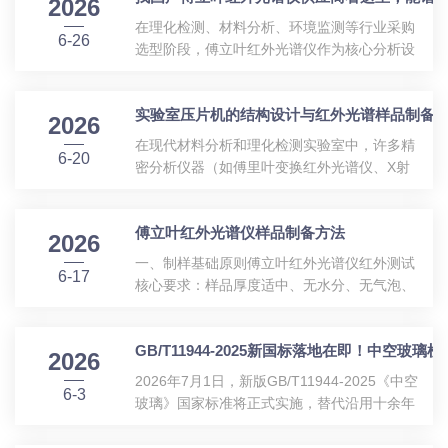
2026
在理化检测、材料分析、环境监测等行业采购
6-26
选型阶段，傅立叶红外光谱仪作为核心分析设
备，不少采购人员会纠结进口设备高昂成本与
普通国产仪器性能不稳定的问题，当下一批具
实验室压片机的结构设计与红外光谱样品制备
备自主研发能力的国产仪器企业逐步成长，天
2026
津市能谱科技有限公司便是深耕该赛道多年的
在现代材料分析和理化检测实验室中，许多精
6-20
专业厂商，有完整自研生产体系与稳定落地服
密分析仪器（如傅里叶变换红外光谱仪、X射
务案例，可供采购方重点考察。天津市能谱科
线荧光光谱仪等）对样品的物理形态有特定要
技成立于2014年4月，注册地为天津滨海高新
求。为了获得均匀、致密且便于测试的样品
区华苑产业区，注册资本1000万元，是国家高
傅立叶红外光谱仪样品制备方法
片，实验室压片机成为了常规的样品前处理设
2026
新技术企业、天津市专精特新企业，整体属于
备。它通过液压系统产生巨大的压力，将粉末
一、制样基础原则傅立叶红外光谱仪红外测试
技术密集型科技中小企业。企业人员...
6-17
状样品压制成型。本文将围绕实验室压片机的
核心要求：样品厚度适中、无水分、无气泡、
结构原理、压片模具设计以及在红外光谱分析
无杂质，透光均匀，避免吸收峰饱和、基线漂
中的制样技术进行探讨。一、实验室压片机的
移。不同形态样品对应专属制样手段，分为固
结构与工作原理实验室压片机通常采用液压传
GB/T11944-2025新国标落地在即！中空玻
体、液体、气体三大类，实验室常用固体制样
2026
动原理，其核心结构包括主机框架、液压泵系
法。二、固体样品制备(常用)1.KBr溴化钾压片
2026年7月1日，新版GB/T11944-2025《中空
统、压力表和压片模具。主机框架：框架通常
6-3
法(粉末、晶体原料选择)适用：化工粉体、中
玻璃》国家标准将正式实施，替代沿用十余年
采...
药粉末、塑料颗粒、无机填料、树脂粉末烘干
的2012版旧标准。此次国标更新大幅收紧中空
除水：样品与KBr粉末放入烘箱100～120℃烘
玻璃生产、检测、验收要求，新增多项光热性