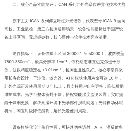
二、核心产品性能测评：iCAN 系列红外光谱仪差异化技术优势
旗下主力 iCAN 系列傅立叶红外光谱仪，代表型号 iCAN 9 面向
高校、工业质检、第三方检测通用场景，设备性能指标处于国产设
备上游区间，无虚标参数，核心硬件与软件技术亮点清晰。
硬件指标上，设备信噪比区间 30000:1 至 50000:1，波数覆盖
7800-350cm⁻¹，最高分辨率 1cm⁻¹，依托动态准直迈克尔逊干涉
仪，波数精度稳定在 ±0.01cm⁻¹，检测重复性良好。核心零部件采
用长寿命设计，干涉仪、激光器、ATR 模块使用寿命可达 10 年，
红外光源正常使用周期 8 年以上，且支持用户自主更换，降低后期
维护成本。光学台整体密封干燥，搭配智能湿度监测装置，实时提
醒干燥剂更换，解决潮湿环境下光学部件损耗问题；光源自动休眠
机制，闲置时段降低能耗，延长光源使用周期。
设备模块化设计兼容性强，可快速切换透射、ATR、漫反射多