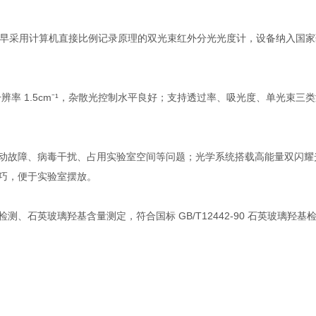
，属于国内较早采用计算机直接比例记录原理的双光束红外分光光度计，设备纳
⁻¹ 处分辨率 1.5cm⁻¹，杂散光控制水平良好；支持透过率、吸光度、单
故障、病毒干扰、占用实验室空间等问题；光学系统搭载高能量双闪耀
巧，便于实验室摆放。
石英玻璃羟基含量测定，符合国标 GB/T12442-90 石英玻璃羟