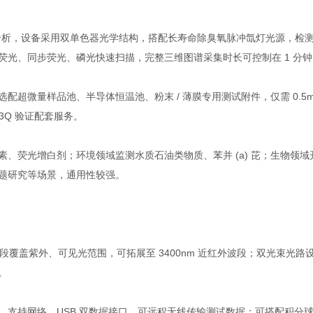
析，设备采用双单色器光学结构，搭配长寿命除臭氧脉冲氙灯光源，检测光谱
光、同步荧光、磷光快速扫描，完整三维图谱采集时长可控制在 1 分
微量样品池、半导体恒温池、粉末 / 薄膜专用测试附件，仅需 0.5
 3Q 验证配套服务。
光增白剂；环境领域监测水质石油类物质、苯并 (a) 芘；生物领域开
题研究等场景，通用性较强。
波段覆盖紫外、可见光范围，可拓展至 3400nm 近红外波段；双光束
。
持网络、USB 双数据接口，可远程无线传输测试数据；可搭配积分球