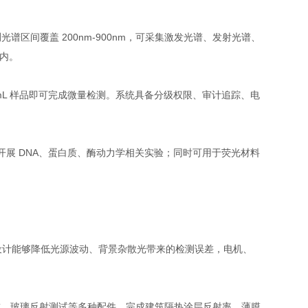
区间覆盖 200nm-900nm，可采集激发光谱、发射光谱、
钟内。
mL 样品即可完成微量检测。系统具备分级权限、审计追踪、电
展 DNA、蛋白质、酶动力学相关实验；同时可用于荧光材料
光路设计能够降低光源波动、背景杂散光带来的检测误差，电机、
、玻璃反射测试等多种配件，完成建筑隔热涂层反射率、薄膜