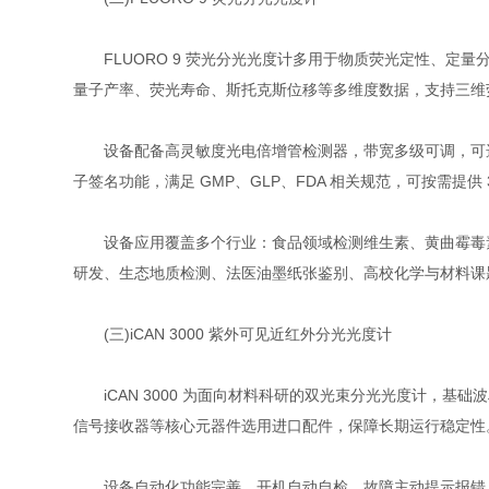
FLUORO 9 荧光分光光度计多用于物质荧光定性、定量分
量子产率、荧光寿命、斯托克斯位移等多维度数据，支持三维荧
设备配备高灵敏度光电倍增管检测器，带宽多级可调，可选配超
子签名功能，满足 GMP、GLP、FDA 相关规范，可按需提供
设备应用覆盖多个行业：食品领域检测维生素、黄曲霉毒素、荧
研发、生态地质检测、法医油墨纸张鉴别、高校化学与材料课
(三)iCAN 3000 紫外可见近红外分光光度计
iCAN 3000 为面向材料科研的双光束分光光度计，基础
信号接收器等核心元器件选用进口配件，保障长期运行稳定性
设备自动化功能完善，开机自动自检、故障主动提示报错，支