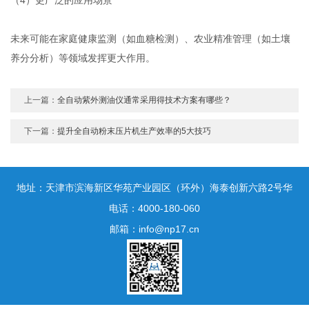
未来可能在家庭健康监测（如血糖检测）、农业精准管理（如土壤
养分分析）等领域发挥更大作用。
上一篇：
全自动紫外测油仪通常采用得技术方案有哪些？
下一篇：
提升全自动粉末压片机生产效率的5大技巧
地址：天津市滨海新区华苑产业园区（环外）海泰创新六路2号华
鼎新区一号3号楼1门10层
电话：4000-180-060
邮箱：info@np17.cn