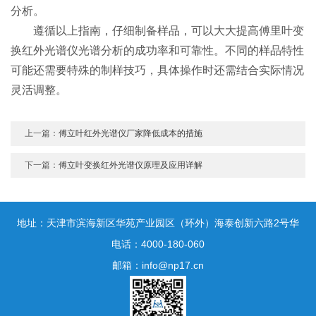
分析。
遵循以上指南，仔细制备样品，可以大大提高傅里叶变
换红外光谱仪光谱分析的成功率和可靠性。不同的样品特性
可能还需要特殊的制样技巧，具体操作时还需结合实际情况
灵活调整。
上一篇：
傅立叶红外光谱仪厂家降低成本的措施
下一篇：
傅立叶变换红外光谱仪原理及应用详解
地址：天津市滨海新区华苑产业园区（环外）海泰创新六路2号华
鼎新区一号3号楼1门10层
电话：4000-180-060
邮箱：info@np17.cn