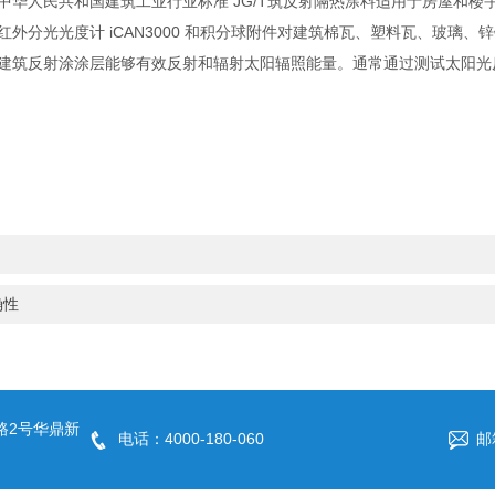
人民共和国建筑工业行业标准 JG/T筑反射隔热涂料适用于房屋和楼宇顶
外分光光度计 iCAN3000 和积分球附件对建筑棉瓦、塑料瓦、玻璃
建筑反射涂涂层能够有效反射和辐射太阳辐照能量。通常通过测试太阳光
确性
路2号华鼎新
电话：4000-180-060
邮