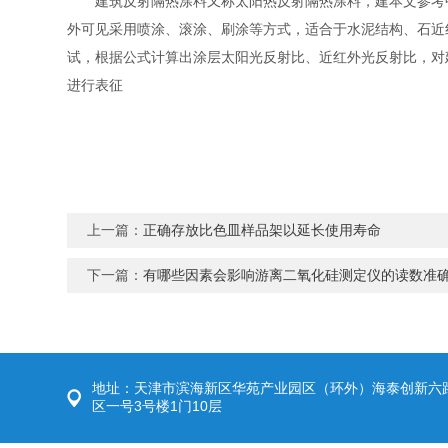
建筑反射隔热涂料又称太阳热反射隔热涂料，建本文参考中华
外可见采用喷涂、滚涂、刷涂等方式，适合于水泥结构、石近红
试，根据公式计算出涂层太阳光反射比、近红外光反射比，对
进行表征
上一篇：
正确存放比色皿样品架以延长使用寿命
下一篇：
有哪些因素会影响游离二氧化硅测定仪的读数准
地址：天津市滨海新区华苑产业园区（环外）海泰创新六
区一号3号楼1门10层