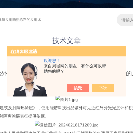
建筑反射隔热涂料的反射比
技术文章
Technical articles
欢迎您！
来自局域网的朋友！有什么可以帮
助您的吗？
紫外可见近红分光光度计来测试建筑反射隔热涂料的
更新时间：2024-04-18 点击次数：4722
2014《建筑反射隔热涂层》，使用能谱科技出品紫外可见近红外分光光度
射隔离涂层表征提供依据。