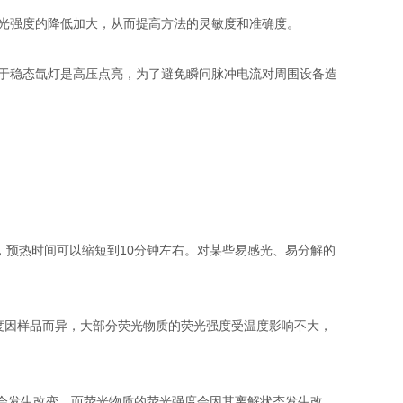
光强度的降低加大，从而提高方法的灵敏度和准确度。
于稳态氙灯是高压点亮，为了避免瞬问脉冲电流对周围设备造
预热时间可以缩短到10分钟左右。对某些易感光、易分解的
因样品而异，大部分荧光物质的荧光强度受温度影响不大，
会发生改变，而荧光物质的荧光强度会因其离解状态发生改