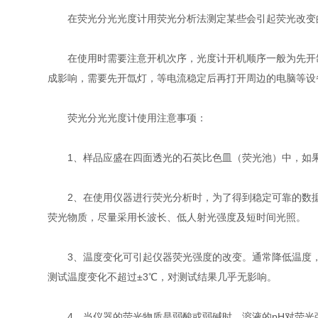
在荧光分光光度计用荧光分析法测定某些会引起荧光改变的
在使用时需要注意开机次序，光度计开机顺序一般为先开氙
成影响，需要先开氙灯，等电流稳定后再打开周边的电脑等设
荧光分光光度计使用注意事项：
1、样品应盛在四面透光的石英比色皿（荧光池）中，如果
2、在使用仪器进行荧光分析时，为了得到稳定可靠的数据，
荧光物质，尽量采用长波长、低人射光强度及短时间光照。
3、温度变化可引起仪器荧光强度的改变。通常降低温度，
测试温度变化不超过±3℃，对测试结果几乎无影响。
4、当仪器的荧光物质是弱酸或弱碱时，溶液的pH对荧光