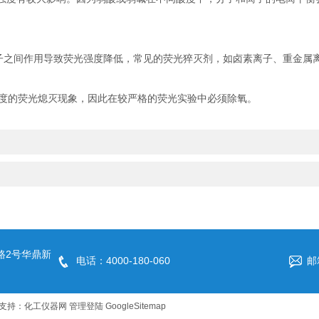
之间作用导致荧光强度降低，常见的荧光猝灭剂，如卤素离子、重金属离
的荧光熄灭现象，因此在较严格的荧光实验中必须除氧。
路2号华鼎新
电话：4000-180-060
邮
支持：
化工仪器网
管理登陆
GoogleSitemap