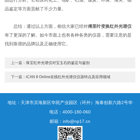
品鉴定等方面贡献了不少力量。
总结：通过以上方面，相信大家已经对
傅里叶变换红外光谱仪
有了更深的了解。如今市面上也有各种各类的仪器，需要注意的是
找到靠谱的品牌以及正确使用它。
上一篇：
珠宝红外光谱仪对宝玉石的鉴定与鉴别
下一篇：
iCAN 8 Online在线红外光谱仪仪器特点及应用领域
地址：天津市滨海新区华苑产业园区（环外）海泰创新六路2号华
鼎新区一号3号楼1门10层
电话：4000-180-060
邮箱：info@np17.cn