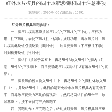
红外压片模具的四个压靶步骤和四个注意事项
更新时间：2020-04-06 点击次数：10991
红外压片模具
压靶步骤：
一、将压片模具基座放置压片机的下压板的正中心，压杆功
用：往下压时，会使下压板往上移动，旋钮功用：当在压片时，压
片模具此旋钮必须旋紧（顺时针），如果要泄压（下压板往下动）
时则松开旋钮（逆时针）
二、将组件1放置于基座上，再将组件3放入组件1的洞内（注
意：组件3的平头朝上，而且要确定压片模具组件3有落在组件1的底
部）。
三、将欲压的粉末倒入组件 1 中，再将组件 2 的圆柱体放入组
件 1 中，并旋转组件 1 ，此目的是避免粉末在压片模具内有高低不
平，而导致压靶受力不均的情况发生，然后将两组件的组合品，放
置基座上，接下来就可开始压靶了。
四、脱靶动作：压完靶之后，转动旋钮泄压，压片模具泄压至