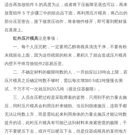
适合再加放组件 5 的高度为止，或者将下压板降至底也可以，再来
放置组件 5 于步骤三中的组合品下面，再利用压片模具，将凸出的
部分压至密合，接下做泄压动作，将各物件移开，即可看到靶材落
在基座上。
红外压片模具
注意事项：
一、每个人压完靶，一定要用乙醇将模具清洗干净，不要有粉
末残留在上面，因为这些残留的粉末，累积久了就会造成压片模具
内壁不平终导致组件2容易压歪。
二、不确定材料的极限吨数的人，一开始应以10吨会上限，若
压片模具之后确定吨数不够时，需以每次增加0.5或1吨慢慢去测
试，千万不可一次就压到20几吨（接近仪器极限）。
三、人员在压靶过程是采取蹲着的姿势，只用到手的力量去施
压，同时压片模具会利用压杆来辅助。当压到很难施压，连双手都
无法让吨数上升，而是需站起来利用身体的力量去施压才能让吨数
提升的话，此时压片模具有可能已达到材料本身紧密度的极限，千
万不要硬压下去，或许可以硬压下去，但是仪器或模具的某些地方