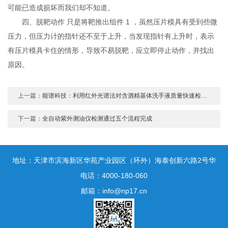
可能已造成损坏而我们却不知道。
四、脱靶动作 只是将靶推出组件 1 ，虽然压片模具有受到些微
压力，但压力计的指针还不至于上升，当发现指针有上升时，表示
有压片模具卡住的情形，导致不易脱靶，应立即停止动作，并找出
原因。
上一篇：
能谱科技：利用红外光谱法对含酒精基体洗手液质量快速检测解决方案
下一篇：
全自动紫外测油仪检测通过五个流程完成
地址：天津市滨海新区华苑产业园区（环外）海泰创新六路2号华
鼎新区一号3号楼1门10层
电话：4000-180-060
邮箱：info@np17.cn