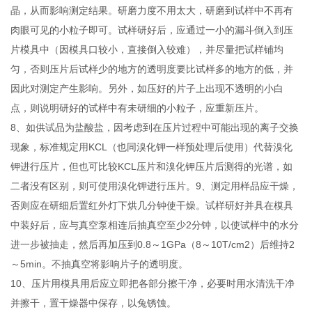
晶，从而影响测定结果。研磨力度不用太大，研磨到试样中不再有
肉眼可见的小粒子即可。试样研好后，应通过一小的漏斗倒入到压
片模具中（因模具口较小，直接倒入较难），并尽量把试样铺均
匀，否则压片后试样少的地方的透明度要比试样多的地方的低，并
因此对测定产生影响。另外，如压好的片子上出现不透明的小白
点，则说明研好的试样中有未研细的小粒子，应重新压片。
8、如供试品为盐酸盐，因考虑到在压片过程中可能出现的离子交换
现象，标准规定用KCL（也同溴化钾一样预处理后使用）代替溴化
钾进行压片，但也可比较KCL压片和溴化钾压片后测得的光谱，如
二者没有区别，则可使用溴化钾进行压片。9、测定用样品应干燥，
否则应在研细后置红外灯下烘几分钟使干燥。试样研好并具在模具
中装好后，应与真空泵相连后抽真空至少2分钟，以使试样中的水分
进一步被抽走，然后再加压到0.8～1GPa（8～10T/cm2）后维持2
～5min。不抽真空将影响片子的透明度。
10、压片用模具用后应立即把各部分擦干净，必要时用水清洗干净
并擦干，置干燥器中保存，以兔锈蚀。