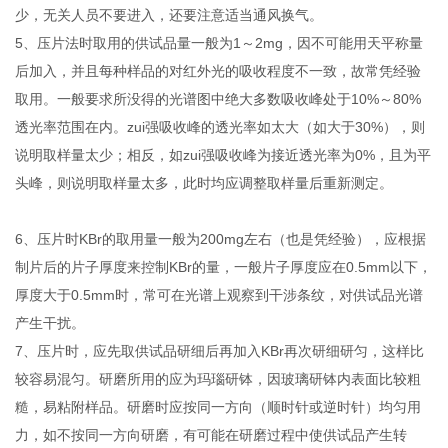
少，无关人员不要进入，还要注意适当通风换气。
5、压片法时取用的供试品量一般为1～2mg，因不可能用天平称量
后加入，并且每种样品的对红外光的吸收程度不一致，故常凭经验
取用。一般要求所没得的光谱图中绝大多数吸收峰处于10%～80%
透光率范围在内。zui强吸收峰的透光率如太大（如大于30%），则
说明取样量太少；相反，如zui强吸收峰为接近透光率为0%，且为平
头峰，则说明取样量太多，此时均应调整取样量后重新测定。
6、压片时KBr的取用量一般为200mg左右（也是凭经验），应根据
制片后的片子厚度来控制KBr的量，一般片子厚度应在0.5mm以下，
厚度大于0.5mm时，常可在光谱上观察到干涉条纹，对供试品光谱
产生干扰。
7、压片时，应先取供试品研细后再加入KBr再次研细研匀，这样比
较容易混匀。研磨所用的应为玛瑙研钵，因玻璃研钵内表面比较粗
糙，易粘附样品。研磨时应按同一方向（顺时针或逆时针）均匀用
力，如不按同一方向研磨，有可能在研磨过程中使供试品产生转