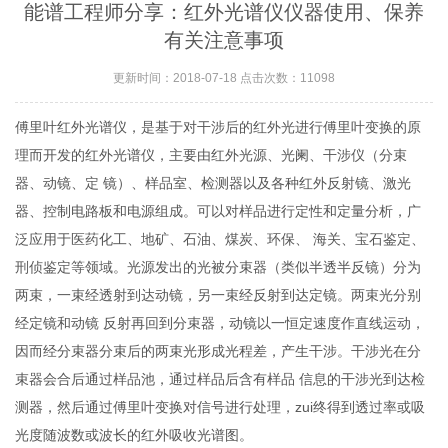
能谱工程师分享：红外光谱仪仪器使用、保养
有关注意事项
更新时间：2018-07-18 点击次数：11098
傅里叶红外光谱仪，是基于对干涉后的红外光进行傅里叶变换的原
理而开发的红外光谱仪，主要由红外光源、光阑、干涉仪（分束
器、动镜、定 镜）、样品室、检测器以及各种红外反射镜、激光
器、控制电路板和电源组成。可以对样品进行定性和定量分析，广
泛应用于医药化工、地矿、石油、煤炭、环保、 海关、宝石鉴定、
刑侦鉴定等领域。光源发出的光被分束器（类似半透半反镜）分为
两束，一束经透射到达动镜，另一束经反射到达定镜。两束光分别
经定镜和动镜 反射再回到分束器，动镜以一恒定速度作直线运动，
因而经分束器分束后的两束光形成光程差，产生干涉。干涉光在分
束器会合后通过样品池，通过样品后含有样品 信息的干涉光到达检
测器，然后通过傅里叶变换对信号进行处理，zui终得到透过率或吸
光度随波数或波长的红外吸收光谱图。