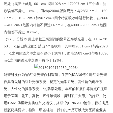
近处（实际上就是1601 cm-1和1028 cm-1和907 cm-1三个峰）波
数误差不得过±1cm-1。而chp200年版则规定：与2851 cm-1、160
1 cm-1、1028 cm-1和907 cm-1四个特征吸收峰进行比较，在2000
～400 cm-1范围内相差不得过±4 cm-1，在4000～2000 cm-1范围
内相差不得过±8 cm-1。
（2）、分辨率 用上项校正所测得的聚苯乙烯膜光谱，在3110～28
50 cm-1范围内应能分辨出7个吸收峰，其中峰2851 cm-1与谷2870
cm-1之间的透光率之差不得小于18%T，而峰1583 cm-1与谷1589c
m-1之间的透光率之差不得小于12%T。
能谱科技作为*的红外光谱仪制造商，生产的iCAN9傅立叶红外光谱
仪具有先进的红外光源系统、稳定的光学系统、高性能的电子系
统、人性化的操作系统、*的防潮处理、丰富的扩展性等特点广泛应
用于医药、化工、高校、环保等领域，得到了广大用户的好评。使
用iCAN9傅里叶变换红外光谱仪，搭载*的PINK ATR附件，轻松满足
新版药典要求，检测二甲基硅油，我们的产品可以成为医药企业实