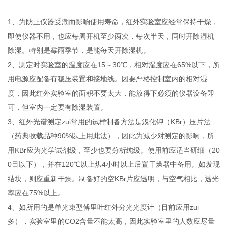
1、为防止仪器受潮而影响使用寿命，红外实验室应经常保持干燥，
即使仪器不用，也应每周开机至少两次，每次半天，同时开除湿机
除湿。特别是霉雨季节，是能每天开除湿机。
2、测定时实验室的温度应在15～30℃，相对湿度应在65%以下，所
用电源应配备有稳压装置和接地线。因要严格控制室内的相对湿
度，因此红外实验室的面积不要太大，能放得下必须的仪器设备即
可，但室内一定要有除湿装置。
3、红外光谱测定zui常用的试样制备方法是溴化钾（KBr）压片法
（药典收载品种90%以上用此法），因此为减少对测定的影响，所
用KBr应为光学试剂级，至少也要分析纯级。使用前应适当研细（20
0目以下），并在120℃以上烘4小时以上后置干燥器中备用。如发现
结块，则应重新干燥。制备好的空KBr片应透明，与空气相比，透光
率应在75%以上。
4、如所用的是单光朿型傅里叶红外分光光度计（目前应用zui
多），实验室里的CO2含量不能太高，因此实验室里的人数应尽量