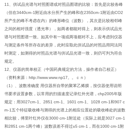
11、供试品光谱与对照图谱或对照品图谱的比较：首先是比较各峰
（但在3440cm-1附近由水分所产生的峰和在2350cm-1附近由CO2
所产生的峰不考虑在内）的峰形峰位（波数），其次是比较相邻峰
之间的相对强度（透光率），如两者都能对得上，则表示供试品光
谱与对照图谱一致。如其中有一项或两项都对不上，应考虑到仪器
与测定条件等所存在的差异，此时应取此供试品的对照品用同法同
时测定，如测得的对照品光谱与供试品光谱一致，则仍可判为符合
规定。
12、仪器的简单校正（中国药典规定的方法，操作者自己校正）
（资料来源：http://www.www.np17。。ｃｎ）
（1）、波数准确度 用仪器所自带的聚苯乙烯膜，按仪器使用说明
书要求设置参数，以常用的扫描速度记录红外光谱，chp2005年版
规定：用3027cm-1、2851 cm-1、1601 cm-1、1028 cm-1和907 c
m-1五个特征吸收峰与测得的光谱上的相应位置处的吸收峰处的波数
相比较，傅里叶红外仪在3000 cm-1附近处（实际上就是3027 cm-1
和2851 cm-1两个峰）波数误差不得过±5 cm-1，而在1000 cm-1附