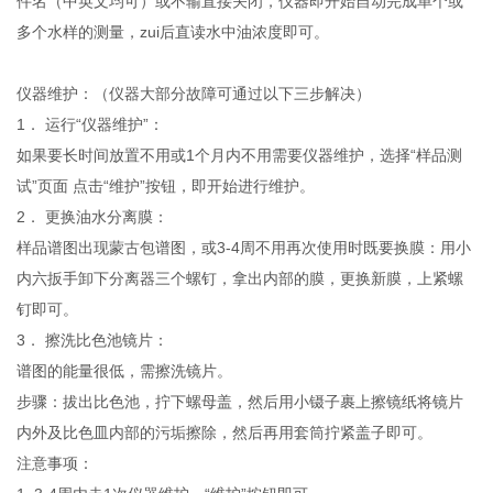
件名（中英文均可）或不输直接关闭，仪器即开始自动完成单个或
多个水样的测量，zui后直读水中油浓度即可。
仪器维护：（仪器大部分故障可通过以下三步解决）
1． 运行“仪器维护”：
如果要长时间放置不用或1个月内不用需要仪器维护，选择“样品测
试”页面 点击“维护”按钮，即开始进行维护。
2． 更换油水分离膜：
样品谱图出现蒙古包谱图，或3-4周不用再次使用时既要换膜：用小
内六扳手卸下分离器三个螺钉，拿出内部的膜，更换新膜，上紧螺
钉即可。
3． 擦洗比色池镜片：
谱图的能量很低，需擦洗镜片。
步骤：拔出比色池，拧下螺母盖，然后用小镊子裹上擦镜纸将镜片
内外及比色皿内部的污垢擦除，然后再用套筒拧紧盖子即可。
注意事项：