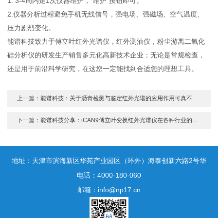
1. 3-4周内走1次仪器维护，“维护”按钮即可。
2.仪器分析过程避免手机无线信号，强电场、强磁场、空气温度、
压力剧烈变化。
能谱科技致力于傅立叶红外光谱仪，红外测油仪，粉尘游离二氧化
硅分析仪的研发生产销售多元化高新技术企业；无论是常规检查，
还是用于前沿科学研究，在这您一定能找到合适您的理想工具。
上一篇：
能谱科技：关于沥青检测与鉴定红外光谱的应用作用可真不小！
下一篇：
能谱科技分享：iCAN9傅立叶变换红外光谱仪在各种行业的应用有哪些？
地址：天津市滨海新区华苑产业园区（环外）海泰创新六路2号华
鼎新区一号3号楼1门10层
电话：4000-180-060
邮箱：info@np17.cn